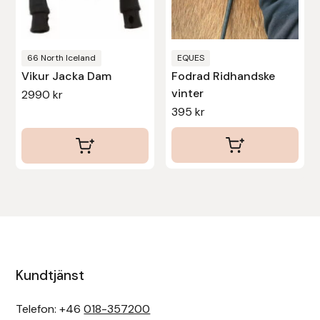
väljas
på
produktsidan
66 North Iceland
EQUES
Vikur Jacka Dam
Fodrad Ridhandske
vinter
2990
kr
395
kr
Kundtjänst
Telefon: +46
018-357200