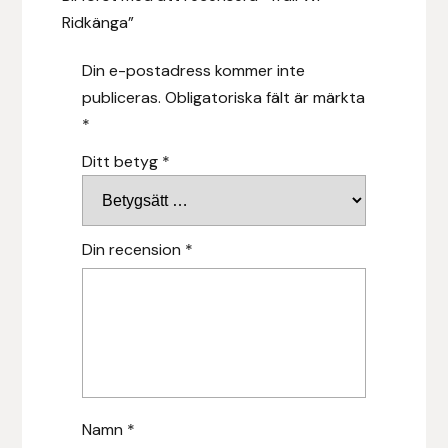
Ridkänga”
Islensk.is
Din e-postadress kommer inte
J&S Saddlery
publiceras.
Obligatoriska fält är märkta
*
Källquist Equestrian
Ditt betyg
*
Karlslund
Kidka of Iceland
Din recension
*
Klisterdekaler.se
Knights
Ky Rotary Bit
Namn
*
Lenanders Grafiska