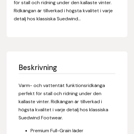
Eldorado
för stall och ridning under den kallaste vinter.
Ridkängan är tillverkad i högsta kvalitet i varje
Epona bokförlag
detalj hos klassiska Suedwind...
Equality Line
EQUES
EQUES | KINGSLAND
Beskrivning
Equipage
Varm- och vattentät funktionsridkänga
perfekt för stall och ridning under den
Eric LeTixerant
kallaste vinter. Ridkängan är tillverkad i
Eskadron
högsta kvalitet i varje detalj hos klassiska
Suedwind Footwear.
Eyjólfur Ísólfsson
Premium Full-Grain läder