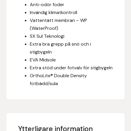
Anti-odör foder
Fager
Invändig klimatkontroll
Fákur Rideudstyr
Vattentätt membran – WP
(WaterProof)
Fleck
SX Sul Teknologi
Extra bra grepp på snö och i
Freyja
stigbygeln
EVA Midsole
Furminator
Extra stöd under fotvalv för stigbygeln
OrthoLite® Double Density
G Boots
fotbädd/sula
Globus Sport
Góa
Gysinge
Ytterligare information