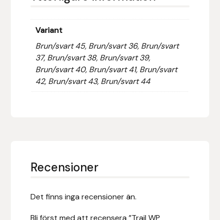
Hansbo Sport
Variant
Heller
Brun/svart 45, Brun/svart 36, Brun/svart
37, Brun/svart 38, Brun/svart 39,
Hesta Gallery
Brun/svart 40, Brun/svart 41, Brun/svart
42, Brun/svart 43, Brun/svart 44
Horse Guard
HRÍMNIR
Iceland Pet
IceTack
Recensioner
IPZV
Det finns inga recensioner än.
Islandshästspecialisten
Bli först med att recensera ”Trail WP