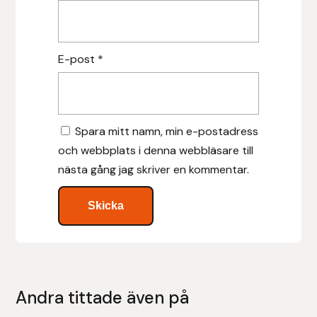
Leovet
E-post
*
Lippo
Lysi Ehf
Spara mitt namn, min e-postadress
Metalab
och webbplats i denna webbläsare till
nästa gång jag skriver en kommentar.
Mias Ridsport
Mountain Horse
Muck Boot Company
Mustad
Andra tittade även på