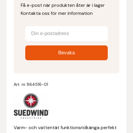
Få e-post när produkten åter är i lager
Kontakta oss för mer information
Denni Design
Denni Design / Bomber Bits
Draupnir
Dy’on
E.A. Mattes
Art. nr
864516-01
Eclipse Biofarmab
Ekholm Nordic
Ekol
Varm- och vattentät funktionsridkänga perfekt