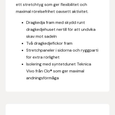
ett stretchtyg som ger flexibilitet och
Fager
maximal rörelsefrihet oavsett aktivitet.
Fákur Rideudstyr
Dragkedja fram med skydd runt
dragkedjehuset nertill för att undvika
Fleck
skav mot sadeln
Två dragkedjefickor fram
Freyja
Stretchpaneler i sidorna och ryggparti
Furminator
för extra rörlighet
Isolering med syntetdunet Teknica
G Boots
Vivo från Clo® som ger maximal
andningsförmåga
Globus Sport
Góa
Gysinge