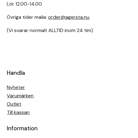
Lör 12.00-14.00
Övriga tider maila:
order@agersta.nu
(Vi svarar normalt ALLTID inom 24 tim)
Handla
Nyheter
Varumärken
Outlet
Till kassan
Information