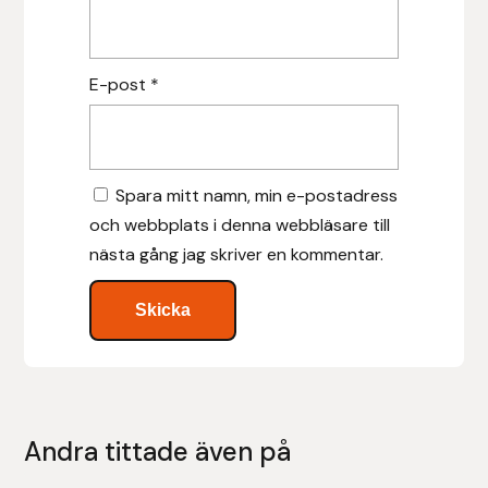
Leovet
E-post
*
Lippo
Lysi Ehf
Spara mitt namn, min e-postadress
Metalab
och webbplats i denna webbläsare till
nästa gång jag skriver en kommentar.
Mias Ridsport
Mountain Horse
Muck Boot Company
Mustad
Andra tittade även på