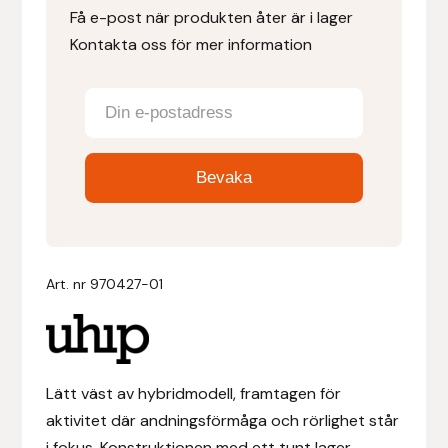
Få e-post när produkten åter är i lager
Kontakta oss för mer information
Denni Design
Denni Design / Bomber Bits
Draupnir
Dy’on
E.A. Mattes
Art. nr
970427-01
Eclipse Biofarmab
Ekholm Nordic
Lätt väst av hybridmodell, framtagen för
Ekol
aktivitet där andningsförmåga och rörlighet står
i fokus. Konstruktionen med ett tunt lager