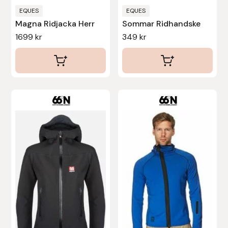
produktsidan
produktsidan
EQUES
EQUES
Uhip
Magna Ridjacka Herr
Sommar Ridhandske
1699
kr
349
kr
Uvex
Vals
Veredus
Walsh
Werkman Hoofcare
Willab
Wintec