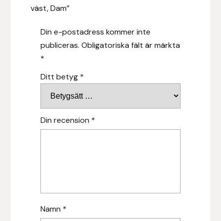
väst, Dam”
Islensk.is
Din e-postadress kommer inte
J&S Saddlery
publiceras.
Obligatoriska fält är märkta
*
Källquist Equestrian
Ditt betyg
*
Karlslund
Din recension
*
Kidka of Iceland
Klisterdekaler.se
Knights
Ky Rotary Bit
Namn
*
Lenanders Grafiska