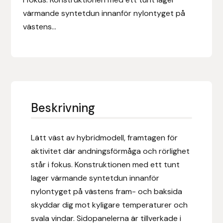
Eldorado
värmande syntetdun innanför nylontyget på
västens...
Epona bokförlag
Equality Line
EQUES
EQUES | KINGSLAND
Beskrivning
Equipage
Lätt väst av hybridmodell, framtagen för
aktivitet där andningsförmåga och rörlighet
Eric LeTixerant
står i fokus. Konstruktionen med ett tunt
lager värmande syntetdun innanför
Eskadron
nylontyget på västens fram- och baksida
skyddar dig mot kyligare temperaturer och
Eyjólfur Ísólfsson
svala vindar. Sidopanelerna är tillverkade i