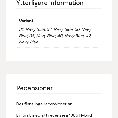
Ytterligare information
Hansbo Sport
Variant
Heller
32, Navy Blue, 34, Navy Blue, 36, Navy
Hesta Gallery
Blue, 38, Navy Blue, 40, Navy Blue, 42,
Navy Blue
Horse Guard
HRÍMNIR
Iceland Pet
Recensioner
IceTack
IPZV
Det finns inga recensioner än.
Islandshästspecialisten
Bli först med att recensera ”365 Hybrid