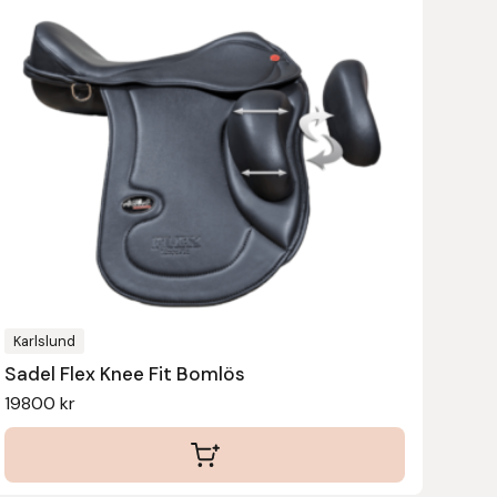
här
produkten
har
flera
varianter.
De
olika
alternativen
kan
väljas
på
produktsidan
Karlslund
Sadel Flex Knee Fit Bomlös
19800
kr