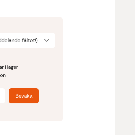
delande fältet!)
r i lager
ion