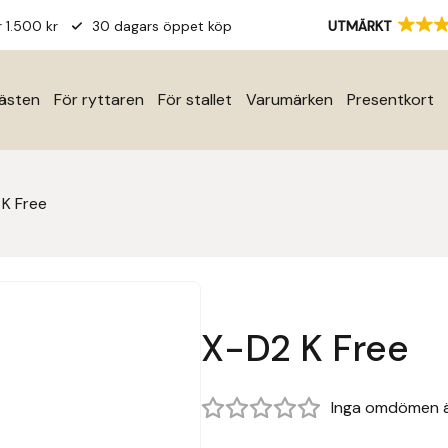
r 1.500 kr
30 dagars öppet köp
UTMÄRKT
hästen
För ryttaren
För stallet
Varumärken
Presentkort
K Free
X-D2 K Free
Inga omdömen 