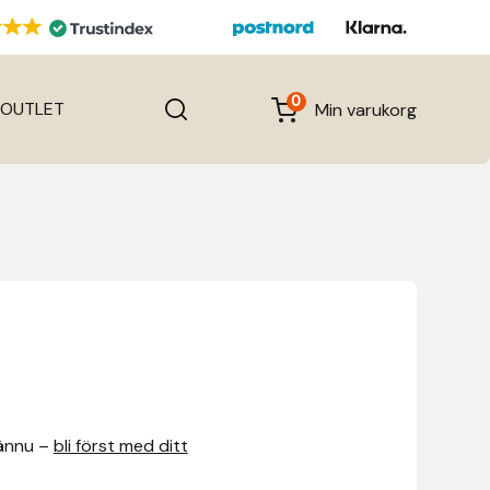
0
OUTLET
Min varukorg
ännu –
bli först med ditt