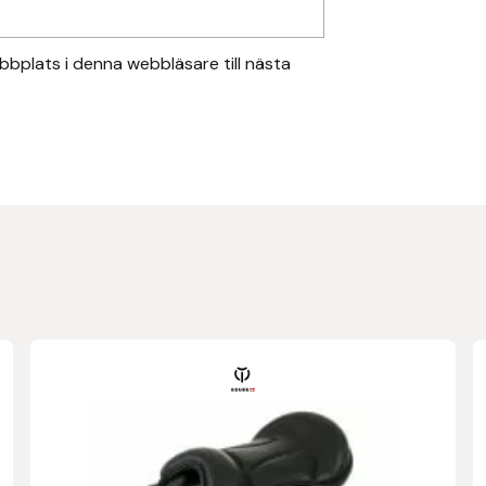
bplats i denna webbläsare till nästa
Den
här
produkten
har