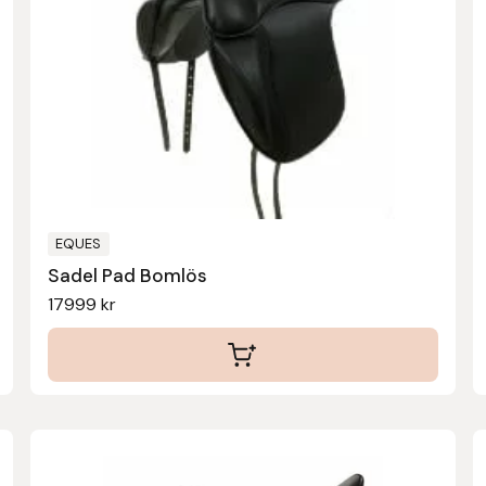
flera
varianter.
De
olika
alternativen
kan
väljas
på
produktsidan
EQUES
Sadel Pad Bomlös
17999
kr
Den