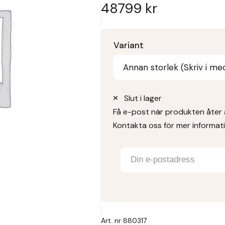
48799
kr
Variant
Annan storlek (Skriv i med
Slut i lager
Få e-post när produkten åter ä
Kontakta oss för mer informat
Art. nr
880317