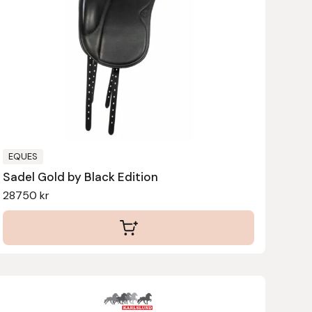
flera
varianter.
De
olika
alternativen
kan
väljas
på
produktsidan
EQUES
Sadel Gold by Black Edition
28750
kr
Den