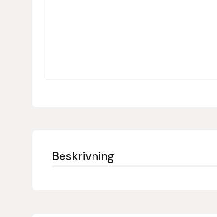
Denni Design
Denni Design / Bomber Bits
Draupnir
Dy’on
E.A. Mattes
Eclipse Biofarmab
Beskrivning
Ekholm Nordic
Ekol