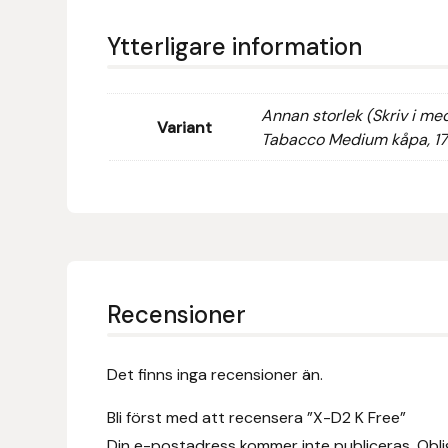
Eldorado
Ytterligare information
Epona bokförlag
Equality Line
Annan storlek (Skriv i me
Variant
Tabacco Medium kåpa, 1
EQUES
EQUES | KINGSLAND
Equipage
Recensioner
Eric LeTixerant
Eskadron
Det finns inga recensioner än.
Eyjólfur Ísólfsson
Bli först med att recensera ”X-D2 K Free”
Din e-postadress kommer inte publiceras.
Obli