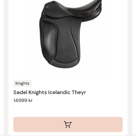
här
produkten
har
flera
varianter.
De
olika
alternativen
kan
väljas
Knights
på
Sadel Knights Icelandic Theyr
produktsidan
14999
kr