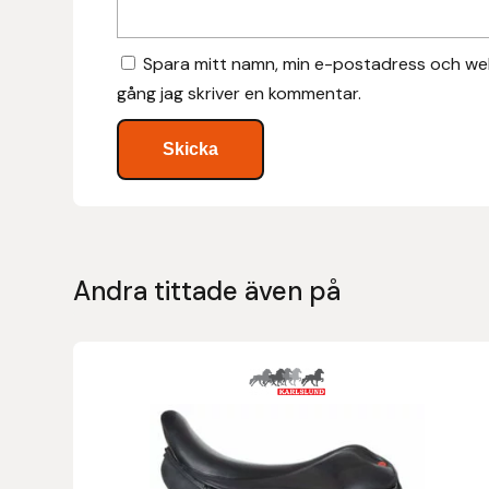
Hansbo Sport
Spara mitt namn, min e-postadress och web
Heller
gång jag skriver en kommentar.
Hesta Gallery
Horse Guard
HRÍMNIR
Andra tittade även på
Iceland Pet
IceTack
Den
här
IPZV
produkten
har
Islandshästspecialisten