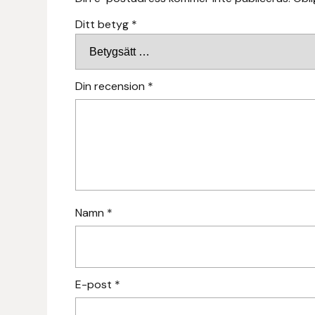
Fager
Ditt betyg
*
Fákur Rideudstyr
Fleck
Din recension
*
Freyja
Furminator
G Boots
Namn
*
Globus Sport
Góa
E-post
*
Gysinge