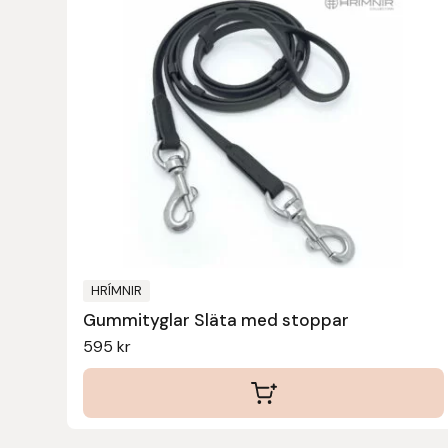
Fager
Fákur Rideudstyr
Fleck
Freyja
Furminator
G Boots
HRÍMNIR
Gummityglar Släta med stoppar
Globus Sport
595
kr
Góa
Gysinge