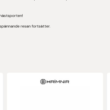
shästsporten!
spännande resan fortsätter.
Den
här
produkten
har
flera