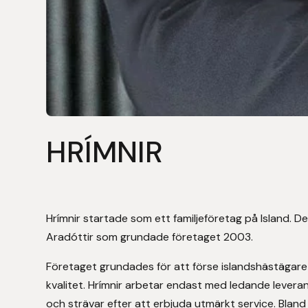
Stigläder
Träning och longering
Ridbyxor, kjolar, overaller mm
Beris Bits
Vojlockar och schabrak
Tränsdelar och tyglar
Ridjackor, kappor, västar mm
Bocaj
Ridskor och ridstövlar
Boett
Tävlingskavajer och blusar
Bomber Bits
HRÍMNIR
Väskor, bagar, påsar mm
Borstiq
Bucas
Hrímnir startade som ett familjeföretag på Island. D
Casco
Aradóttir som grundade företaget 2003.
Företaget grundades för att förse islandshästägare
Catago Equestrian
kvalitet. Hrímnir arbetar endast med ledande leverant
och strävar efter att erbjuda utmärkt service. Bland 
Charles Owen