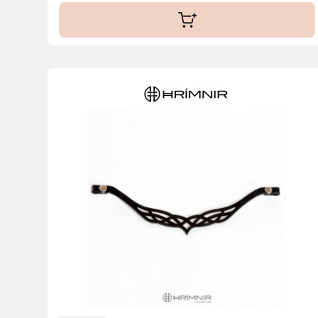
Islensk.is
J&S Saddlery
Källquist Equestrian
Karlslund
Kidka of Iceland
Klisterdekaler.se
Knights
Ky Rotary Bit
Lenanders Grafiska