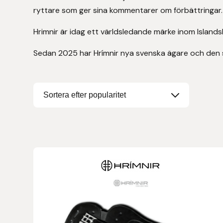
ryttare som ger sina kommentarer om förbättringar.
Denni Design
Hrimnir är idag ett världsledande märke inom Island
Denni Design / Bomber Bits
Sedan 2025 har Hrímnir nya svenska ägare och den 
Draupnir
Dy’on
E.A. Mattes
Eclipse Biofarmab
Den
Ekholm Nordic
här
produkten
Ekol
har
flera