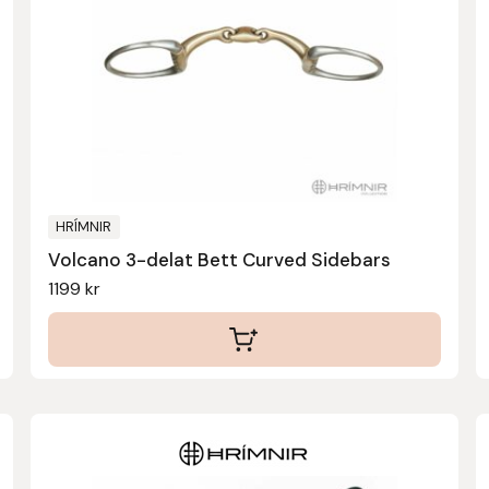
varianter.
De
olika
alternativen
kan
väljas
på
produktsidan
HRÍMNIR
Volcano 3-delat Bett Curved Sidebars
1199
kr