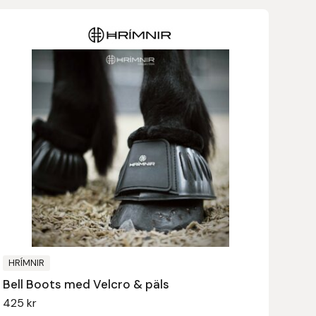
HRÍMNIR
Bell Boots med Velcro & päls
425
kr