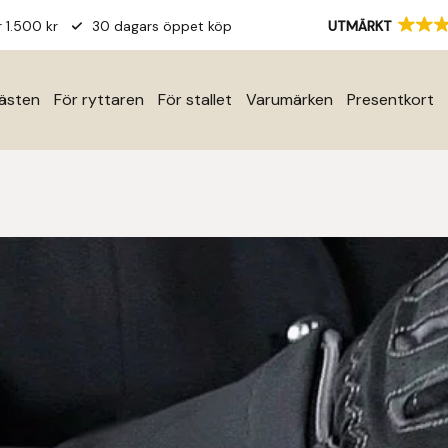
r 1.500 kr
30 dagars öppet köp
UTMÄRKT
hästen
För ryttaren
För stallet
Varumärken
Presentkort