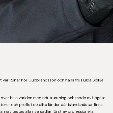
et var Rúnar Þór Guðbrandsson och hans fru Hulda Sóllilja
 över hela världen med ridutrustning och mode av högsta
örer och proffs i de olika länder där islandshästar finns
annat testas alla nya sadlar först av professionella