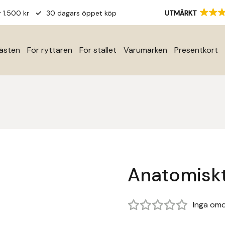
r 1.500 kr
30 dagars öppet köp
UTMÄRKT
hästen
För ryttaren
För stallet
Varumärken
Presentkort
Anatomiskt
Inga om