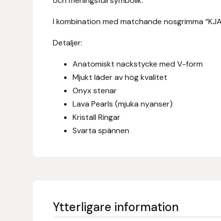
och meningsfull symbolik.
Eldorado
I kombination med matchande nosgrimma “KJARK
Epona bokförlag
Detaljer:
Equality Line
Anatomiskt nackstycke med V-form
Mjukt läder av hög kvalitet
EQUES
Onyx stenar
Lava Pearls (mjuka nyanser)
EQUES | KINGSLAND
Kristall Ringar
Equipage
Svarta spännen
Eric LeTixerant
Eskadron
Ytterligare information
Eyjólfur Ísólfsson