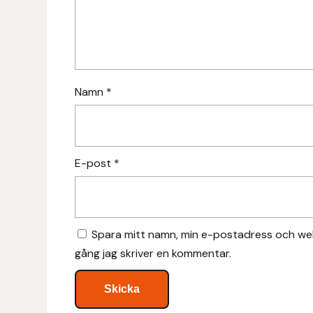
Hansbo Sport
Heller
Hesta Gallery
Namn
*
Horse Guard
HRÍMNIR
E-post
*
Iceland Pet
IceTack
Spara mitt namn, min e-postadress och web
gång jag skriver en kommentar.
IPZV
Islandshästspecialisten