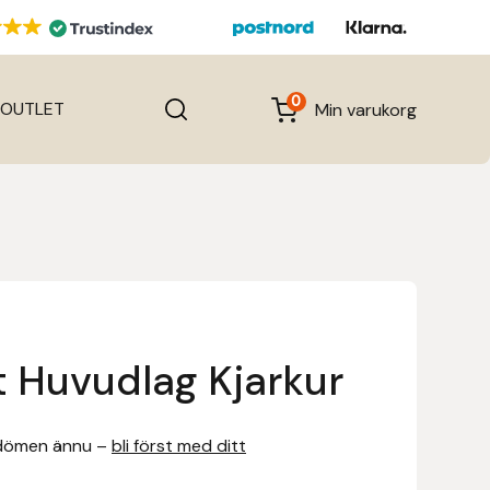
0
OUTLET
Min varukorg
 Huvudlag Kjarkur
dömen ännu –
bli först med ditt