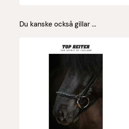
Islensk.is
Du kanske också gillar …
J&S Saddlery
Källquist Equestrian
Karlslund
Kidka of Iceland
Klisterdekaler.se
Knights
Ky Rotary Bit
Lenanders Grafiska