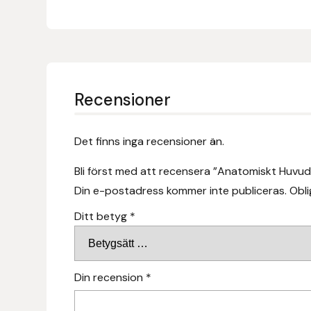
Fager
Fákur Rideudstyr
Fleck
Recensioner
Freyja
Det finns inga recensioner än.
Furminator
Bli först med att recensera ”Anatomiskt Huvudl
G Boots
Din e-postadress kommer inte publiceras.
Obli
Ditt betyg
*
Globus Sport
Góa
Din recension
*
Gysinge