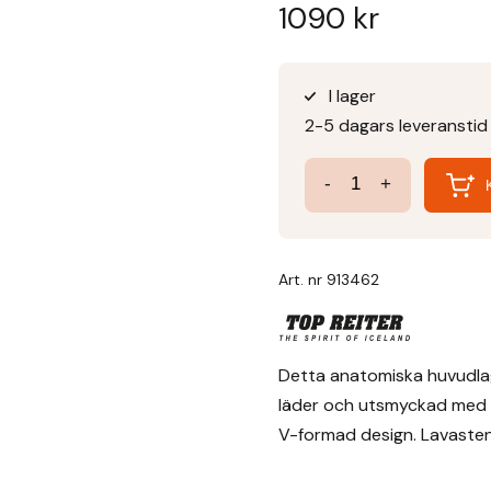
1090
kr
I lager
2-5 dagars leveranstid
Anatomiskt
-
+
Huvudlag
Kjarkur
mängd
Art. nr
913462
Detta anatomiska huvudlag “
läder och utsmyckad med l
V-formad design. Lavastena