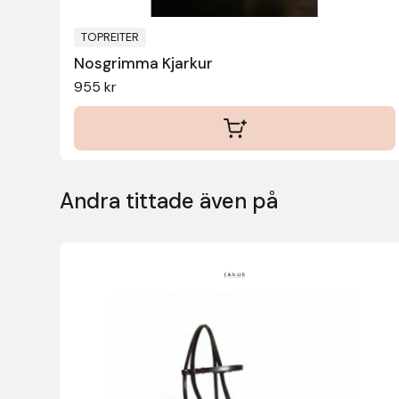
TOPREITER
Leovet
Nosgrimma Kjarkur
955
kr
Lippo
Lysi Ehf
Metalab
Andra tittade även på
Mias Ridsport
Mountain Horse
Muck Boot Company
Mustad