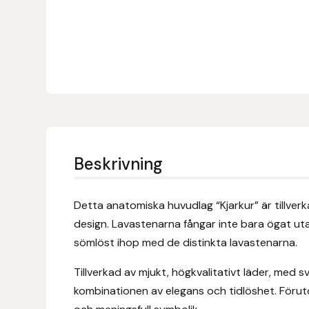
Denni Design
Denni Design / Bomber Bits
Draupnir
Dy’on
Beskrivning
E.A. Mattes
Detta anatomiska huvudlag “Kjarkur” är tillver
Eclipse Biofarmab
design. Lavastenarna fångar inte bara ögat uta
sömlöst ihop med de distinkta lavastenarna.
Ekholm Nordic
Tillverkad av mjukt, högkvalitativt läder, me
Ekol
kombinationen av elegans och tidlöshet. Föruto