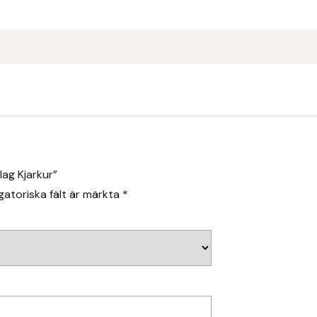
ag Kjarkur”
gatoriska fält är märkta
*