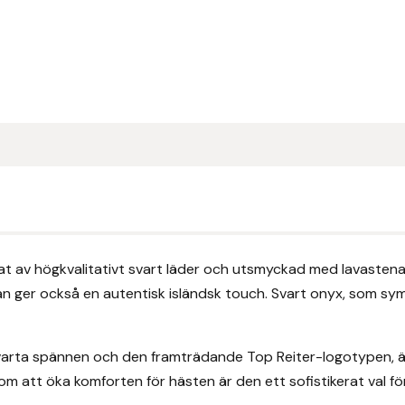
kat av högkvalitativt svart läder och utsmyckad med lavasten
n ger också en autentisk isländsk touch. Svart onyx, som sym
d svarta spännen och den framträdande Top Reiter-logotypen,
m att öka komforten för hästen är den ett sofistikerat val fö