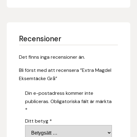
Fager
Fákur Rideudstyr
Fleck
Recensioner
Freyja
Det finns inga recensioner än.
Furminator
Bli först med att recensera ”Extra Magdel
Eksemtäcke Grå”
G Boots
Din e-postadress kommer inte
Globus Sport
publiceras.
Obligatoriska fält är märkta
*
Góa
Ditt betyg
*
Gysinge