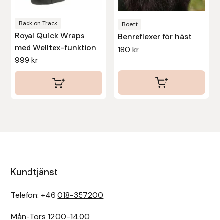
på
på
produktsidan
produktsidan
Back on Track
Boett
Royal Quick Wraps
Benreflexer för häst
med Welltex-funktion
180
kr
999
kr
Kundtjänst
Telefon: +46
018-357200
Mån-Tors 12.00-14.00