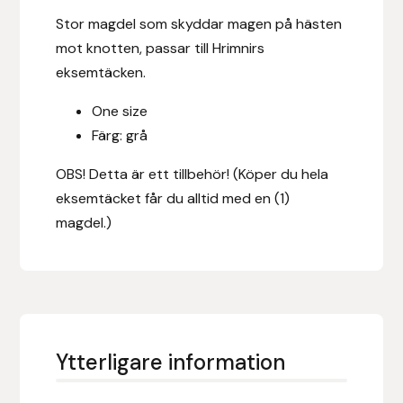
Eldorado
Stor magdel som skyddar magen på hästen
mot knotten, passar till Hrimnirs
Epona bokförlag
eksemtäcken.
Equality Line
One size
Färg: grå
EQUES
OBS! Detta är ett tillbehör! (Köper du hela
EQUES | KINGSLAND
eksemtäcket får du alltid med en (1)
magdel.)
Equipage
Eric LeTixerant
Eskadron
Ytterligare information
Eyjólfur Ísólfsson