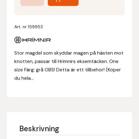
Magdel
Eksemtäcke
Denni Design
Grå
Art. nr
159953
Denni Design / Bomber Bits
mängd
Draupnir
Stor magdel som skyddar magen på hästen mot
knotten, passar till Hrimnirs eksemtäcken. One
Dy’on
size Färg: grå OBS! Detta är ett tillbehör! (Köper
E.A. Mattes
du hela...
Eclipse Biofarmab
Ekholm Nordic
Ekol
Beskrivning