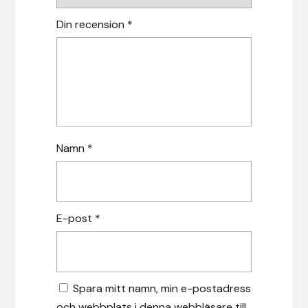
Hansbo Sport
Din recension
*
Heller
Hesta Gallery
Horse Guard
Namn
*
HRÍMNIR
Iceland Pet
E-post
*
IceTack
IPZV
Spara mitt namn, min e-postadress
Islandshästspecialisten
och webbplats i denna webbläsare till