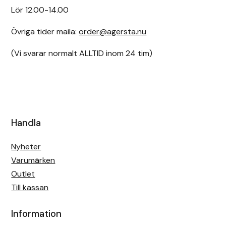
Lör 12.00-14.00
Övriga tider maila:
order@agersta.nu
(Vi svarar normalt ALLTID inom 24 tim)
Handla
Nyheter
Varumärken
Outlet
Till kassan
Information