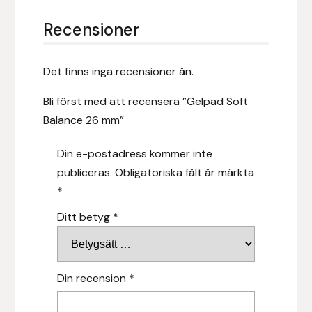
Hansbo Sport
Recensioner
Heller
Det finns inga recensioner än.
Hesta Gallery
Bli först med att recensera ”Gelpad Soft
Balance 26 mm”
Horse Guard
Din e-postadress kommer inte
HRÍMNIR
publiceras.
Obligatoriska fält är märkta
*
Iceland Pet
Ditt betyg
*
IceTack
IPZV
Din recension
*
Islandshästspecialisten