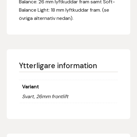
Balance: 26 mm lyftkuddar fram samt Soft-
Fager
Balance Light: 18 mm lyftkuddar fram. (se
övriga alternativ nedan).
Fákur Rideudstyr
Fleck
Freyja
Ytterligare information
Furminator
G Boots
Variant
Svart, 26mm frontlift
Globus Sport
Góa
Gysinge