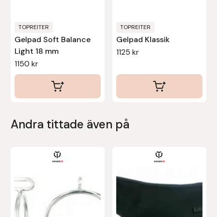
Nammi Godis
TOPREITER
TOPREITER
Natur & Kultur bokförlag
Gelpad Soft Balance
Gelpad Klassik
Light 18 mm
1125
kr
Nyttorp
1150
kr
Parisol
PAVO
Andra tittade även på
Pharmakas
Pikeur
Den
här
Prestige
produkten
har
Professional’s Choice
flera