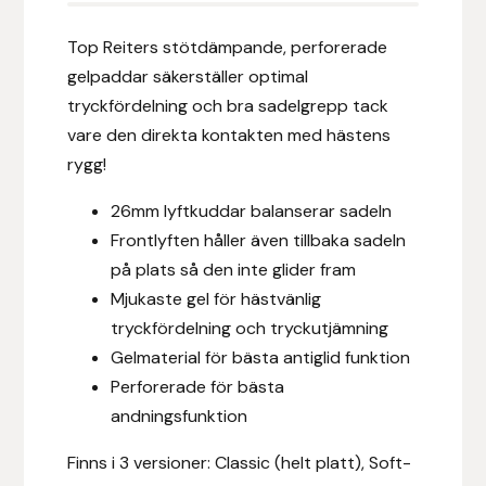
Eldorado
Top Reiters stötdämpande, perforerade
Epona bokförlag
gelpaddar säkerställer optimal
tryckfördelning och bra sadelgrepp tack
Equality Line
vare den direkta kontakten med hästens
rygg!
EQUES
26mm lyftkuddar balanserar sadeln
EQUES | KINGSLAND
Frontlyften håller även tillbaka sadeln
på plats så den inte glider fram
Equipage
Mjukaste gel för hästvänlig
tryckfördelning och tryckutjämning
Eric LeTixerant
Gelmaterial för bästa antiglid funktion
Perforerade för bästa
Eskadron
andningsfunktion
Eyjólfur Ísólfsson
Finns i 3 versioner: Classic (helt platt), Soft-