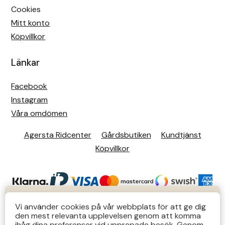
Cookies
Mitt konto
Köpvillkor
Länkar
Facebook
Instagram
Våra omdömen
Agersta Ridcenter
Gårdsbutiken
Kundtjänst
Köpvillkor
KUNDTJÄNST
Vi använder cookies på vår webbplats för att ge dig
den mest relevanta upplevelsen genom att komma
Butiks- & telefontider Mån-Tors 12-14 Lör 12-14
ihåg dina preferenser vid upprepade besök. Genom