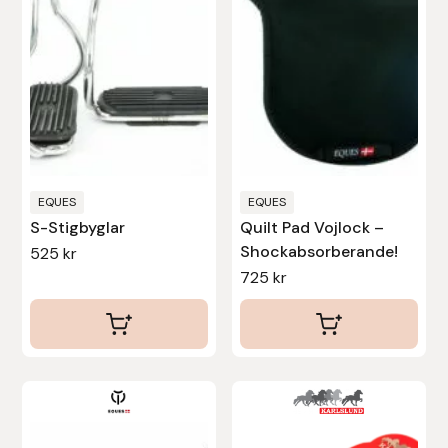
varianter.
Protector
De
olika
Redback
alternativen
kan
Roeckl
väljas
på
Safehorse of Sweden
produktsidan
EQUES
EQUES
Saltverk
S-Stigbyglar
Quilt Pad Vojlock –
Shockabsorberande!
525
kr
Sigga Ævars
725
kr
Sivart Bokförlag
Sonnenreiter
Star