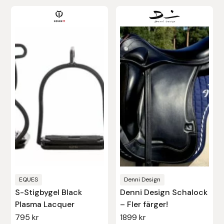
Den
Uhip
här
produkten
Uvex
har
flera
Vals
varianter.
De
Veredus
olika
Walsh
alternativen
kan
Werkman Hoofcare
väljas
på
Willab
produktsidan
EQUES
Denni Design
S-Stigbygel Black
Denni Design Schalock
Wintec
Plasma Lacquer
– Fler färger!
795
kr
1899
kr