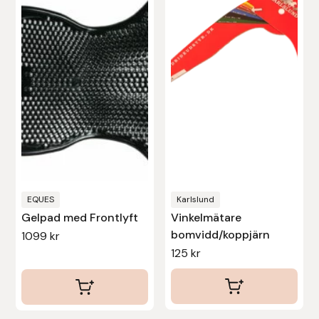
Stina Helmersson Bokförlag
Suedwind
Tear-Aid
Tekna
Tidningen Ridsport Island
EQUES
Karlslund
TöltSaga
Gelpad med Frontlyft
Vinkelmätare
bomvidd/koppjärn
1099
kr
TOPREITER
125
kr
Trikem
Tunahaken