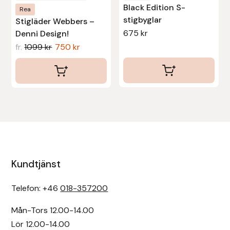
Black Edition S-
Rea
stigbyglar
Stigläder Webbers –
675
kr
Denni Design!
fr.
1099
kr
750
kr
Kundtjänst
Telefon: +46
018-357200
Mån-Tors 12.00-14.00
Lör 12.00-14.00