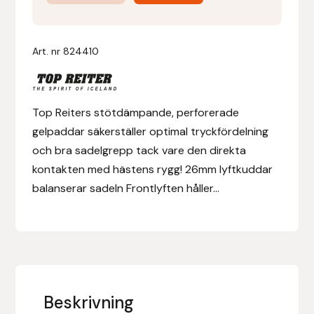
Soft
Balance
Denni Design
26
Art. nr
824410
mm
Denni Design / Bomber Bits
mängd
Draupnir
Top Reiters stötdämpande, perforerade
gelpaddar säkerställer optimal tryckfördelning
Dy’on
och bra sadelgrepp tack vare den direkta
kontakten med hästens rygg! 26mm lyftkuddar
E.A. Mattes
balanserar sadeln Frontlyften håller...
Eclipse Biofarmab
Ekholm Nordic
Ekol
Beskrivning