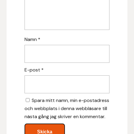
Islensk.is
J&S Saddlery
Namn
*
Källquist Equestrian
Karlslund
E-post
*
Kidka of Iceland
Klisterdekaler.se
Spara mitt namn, min e-postadress
Knights
och webbplats i denna webbläsare till
nästa gång jag skriver en kommentar.
Ky Rotary Bit
Lenanders Grafiska