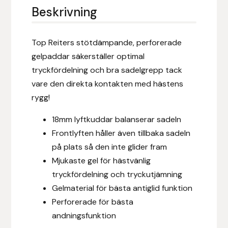
Eldorado
Beskrivning
Epona bokförlag
Top Reiters stötdämpande, perforerade
Equality Line
gelpaddar säkerställer optimal
tryckfördelning och bra sadelgrepp tack
EQUES
vare den direkta kontakten med hästens
rygg!
EQUES | KINGSLAND
18mm lyftkuddar balanserar sadeln
Frontlyften håller även tillbaka sadeln
Equipage
på plats så den inte glider fram
Eric LeTixerant
Mjukaste gel för hästvänlig
tryckfördelning och tryckutjämning
Eskadron
Gelmaterial för bästa antiglid funktion
Perforerade för bästa
Eyjólfur Ísólfsson
andningsfunktion