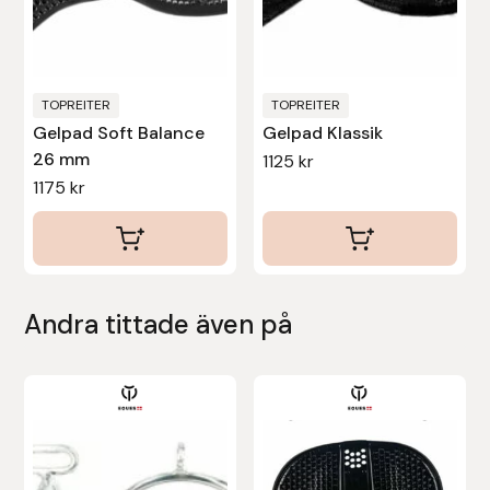
Nammi Godis
Natur & Kultur bokförlag
TOPREITER
TOPREITER
Nyttorp
Gelpad Soft Balance
Gelpad Klassik
26 mm
1125
kr
Parisol
1175
kr
PAVO
Pharmakas
Andra tittade även på
Pikeur
Den
Prestige
här
produkten
Professional’s Choice
har