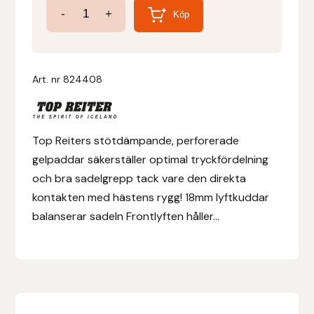
Gelpad
-
+
Köp
Soft
Denni Design
Balance
Denni Design / Bomber Bits
Light
Art. nr
824408
18
Draupnir
mm
mängd
Dy’on
Top Reiters stötdämpande, perforerade
gelpaddar säkerställer optimal tryckfördelning
E.A. Mattes
och bra sadelgrepp tack vare den direkta
kontakten med hästens rygg! 18mm lyftkuddar
Eclipse Biofarmab
balanserar sadeln Frontlyften håller...
Ekholm Nordic
Ekol