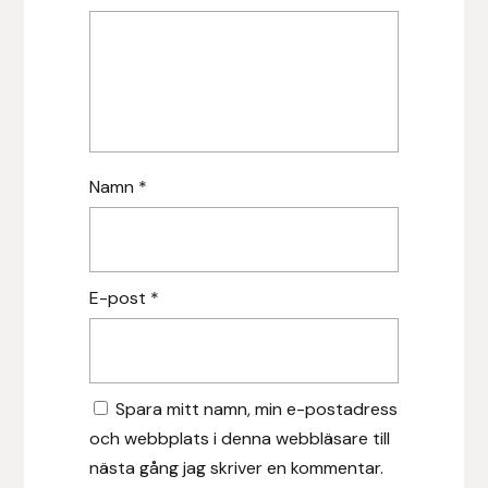
Islensk.is
J&S Saddlery
Källquist Equestrian
Namn
*
Karlslund
Kidka of Iceland
E-post
*
Klisterdekaler.se
Knights
Spara mitt namn, min e-postadress
Ky Rotary Bit
och webbplats i denna webbläsare till
nästa gång jag skriver en kommentar.
Lenanders Grafiska