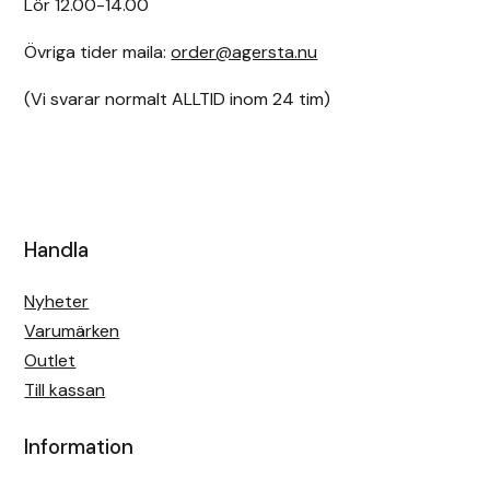
Lör 12.00-14.00
Övriga tider maila:
order@agersta.nu
(Vi svarar normalt ALLTID inom 24 tim)
Handla
Nyheter
Varumärken
Outlet
Till kassan
Information