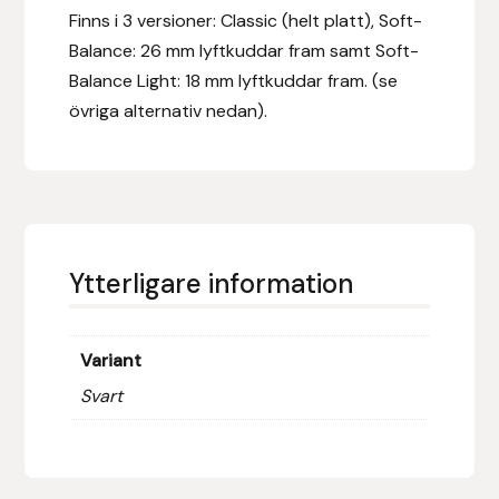
Fager
Finns i 3 versioner: Classic (helt platt), Soft-
Balance: 26 mm lyftkuddar fram samt Soft-
Fákur Rideudstyr
Balance Light: 18 mm lyftkuddar fram. (se
övriga alternativ nedan).
Fleck
Freyja
Furminator
Ytterligare information
G Boots
Variant
Globus Sport
Svart
Góa
Gysinge