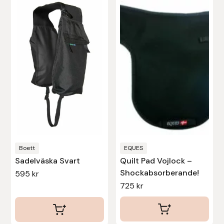
Stina Helmersson Bokförlag
Suedwind
Tear-Aid
Tekna
Tidningen Ridsport Island
TöltSaga
Boett
EQUES
Sadelväska Svart
Quilt Pad Vojlock –
TOPREITER
Shockabsorberande!
595
kr
725
kr
Trikem
Tunahaken