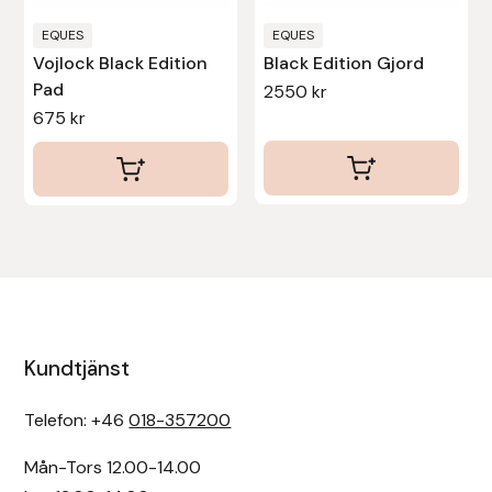
på
produktsidan
EQUES
EQUES
Vojlock Black Edition
Black Edition Gjord
Pad
2550
kr
675
kr
Kundtjänst
Telefon: +46
018-357200
Mån-Tors 12.00-14.00