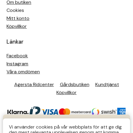
Om butiken
Cookies
Mitt konto
Köpvillkor
Länkar
Facebook
Instagram
Våra omdömen
Agersta Ridcenter
Gårdsbutiken
Kundtjänst
Köpvillkor
KUNDTJÄNST
Vi använder cookies på vår webbplats för att ge dig
den mest relevanta upplevelsen genom att komma