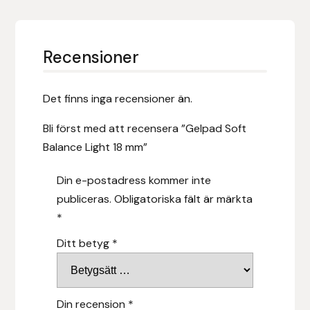
Hansbo Sport
Recensioner
Heller
Hesta Gallery
Det finns inga recensioner än.
Horse Guard
Bli först med att recensera ”Gelpad Soft
Balance Light 18 mm”
HRÍMNIR
Din e-postadress kommer inte
Iceland Pet
publiceras.
Obligatoriska fält är märkta
*
IceTack
Ditt betyg
*
IPZV
Islandshästspecialisten
Din recension
*