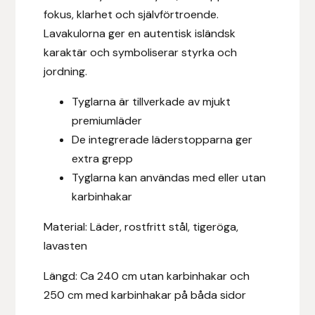
Fager
fokus, klarhet och självförtroende.
Lavakulorna ger en autentisk isländsk
Fákur Rideudstyr
karaktär och symboliserar styrka och
jordning.
Fleck
Tyglarna är tillverkade av mjukt
Freyja
premiumläder
De integrerade läderstopparna ger
Furminator
extra grepp
Tyglarna kan användas med eller utan
G Boots
karbinhakar
Material: Läder, rostfritt stål, tigeröga,
Globus Sport
lavasten
Góa
Längd: Ca 240 cm utan karbinhakar och
250 cm med karbinhakar på båda sidor
Gysinge