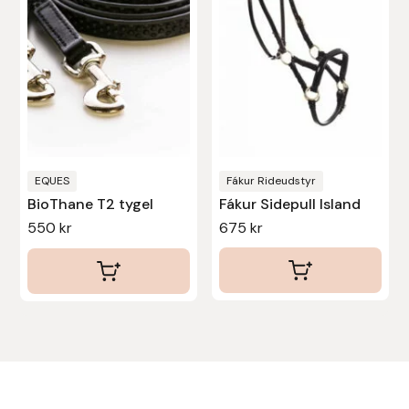
varianter.
De
olika
alternativen
kan
väljas
på
produktsidan
EQUES
Fákur Rideudstyr
BioThane T2 tygel
Fákur Sidepull Island
550
kr
675
kr