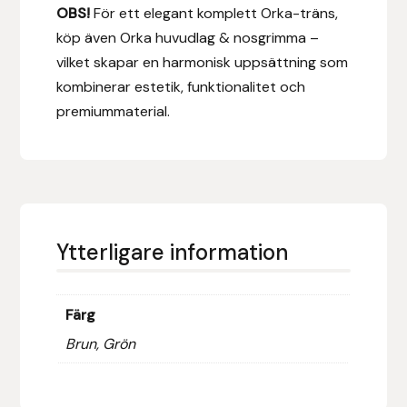
OBS!
För ett elegant komplett Orka-träns,
Hansbo Sport
köp även Orka huvudlag & nosgrimma –
vilket skapar en harmonisk uppsättning som
Heller
kombinerar estetik, funktionalitet och
premiummaterial.
Hesta Gallery
Horse Guard
HRÍMNIR
Ytterligare information
Iceland Pet
IceTack
Färg
Brun, Grön
IPZV
Islandshästspecialisten