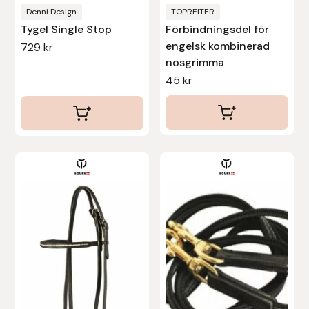
produktsidan
Denni Design
TOPREITER
Tygel Single Stop
Förbindningsdel för
engelsk kombinerad
729
kr
nosgrimma
45
kr
Den
här
produkten
har
flera
varianter.
De
olika