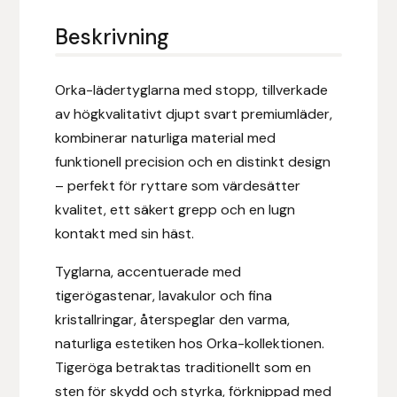
Eldorado
Beskrivning
Epona bokförlag
Orka-lädertyglarna med stopp, tillverkade
Equality Line
av högkvalitativt djupt svart premiumläder,
kombinerar naturliga material med
EQUES
funktionell precision och en distinkt design
– perfekt för ryttare som värdesätter
EQUES | KINGSLAND
kvalitet, ett säkert grepp och en lugn
Equipage
kontakt med sin häst.
Tyglarna, accentuerade med
Eric LeTixerant
tigerögastenar, lavakulor och fina
kristallringar, återspeglar den varma,
Eskadron
naturliga estetiken hos Orka-kollektionen.
Tigeröga betraktas traditionellt som en
Eyjólfur Ísólfsson
sten för skydd och styrka, förknippad med