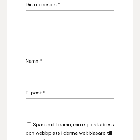
Din recension
*
Leovet
Lippo
Lysi Ehf
Namn
*
Metalab
Mias Ridsport
E-post
*
Mountain Horse
Muck Boot Company
Spara mitt namn, min e-postadress
Mustad
och webbplats i denna webbläsare till