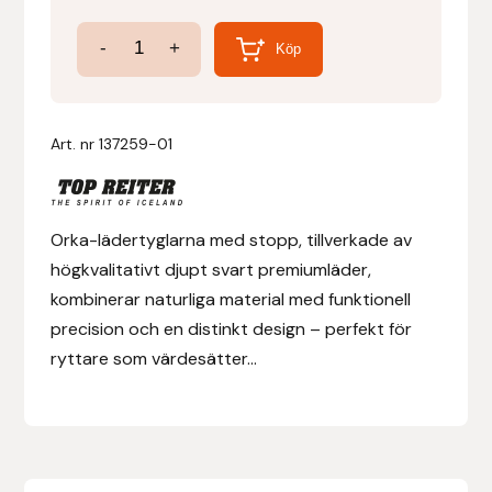
Lädertygel
-
+
Denni Design
Köp
m.
stoppar
Denni Design / Bomber Bits
Orka
Art. nr
137259-01
Draupnir
mängd
Dy’on
Orka-lädertyglarna med stopp, tillverkade av
högkvalitativt djupt svart premiumläder,
E.A. Mattes
kombinerar naturliga material med funktionell
precision och en distinkt design – perfekt för
Eclipse Biofarmab
ryttare som värdesätter...
Ekholm Nordic
Ekol