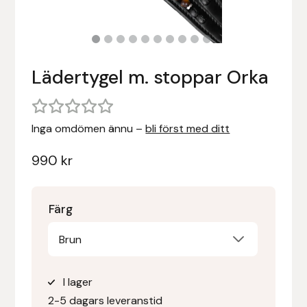
Stigläder
Träning och longering
Ridbyxor, kjolar, overaller mm
Beris Bits
Vojlockar och schabrak
Tränsdelar och tyglar
Ridjackor, kappor, västar mm
Bocaj
Lädertygel m. stoppar Orka
Ridskor och ridstövlar
Boett
Inga omdömen ännu –
bli först med ditt
Tävlingskavajer och blusar
Bomber Bits
990
kr
Väskor, bagar, påsar mm
Borstiq
Bucas
Färg
Casco
Brun
Catago Equestrian
I lager
2-5 dagars leveranstid
Charles Owen