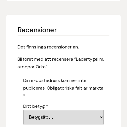
Islensk.is
J&S Saddlery
Recensioner
Källquist Equestrian
Det finns inga recensioner än.
Karlslund
Bli först med att recensera ”Lädertygel m.
stoppar Orka”
Kidka of Iceland
Din e-postadress kommer inte
Klisterdekaler.se
publiceras.
Obligatoriska fält är märkta
*
Knights
Ditt betyg
*
Ky Rotary Bit
Lenanders Grafiska