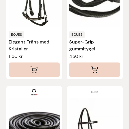
alternativen
kan
väljas
på
produktsidan
EQUES
EQUES
Elegant Träns med
Super-Grip
Kristaller
gummitygel
1150
kr
450
kr
Den
här
produkten
har
flera