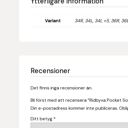
Ytterligare information
Fager
Fákur Rideudstyr
Variant
34R, 34L, 34L +5, 36R, 36
Fleck
Freyja
Furminator
Recensioner
G Boots
Det finns inga recensioner än.
Globus Sport
Bli först med att recensera ”Ridbyxa Pocket So
Góa
Din e-postadress kommer inte publiceras.
Obli
Ditt betyg
*
Gysinge