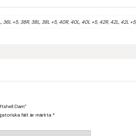
L, 36L +5, 38R, 38L, 38L +5, 40R, 40L, 40L +5, 42R, 42L, 42L +5
ftshell Dam”
gatoriska fält är märkta
*