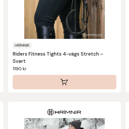
olika
alternativen
kan
väljas
på
produktsidan
HRÍMNIR
Riders Fitness Tights 4-vägs Stretch –
Svart
1190
kr
Den
här
produkten