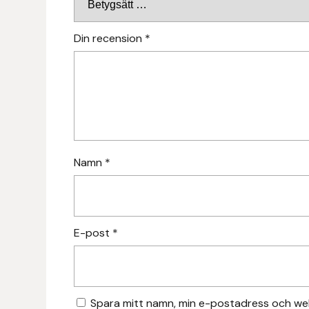
Hansbo Sport
Din recension
*
Heller
Hesta Gallery
Horse Guard
HRÍMNIR
Namn
*
Iceland Pet
IceTack
E-post
*
IPZV
Islandshästspecialisten
Spara mitt namn, min e-postadress och web