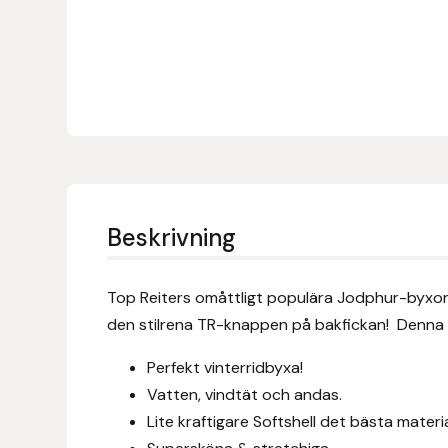
Denni Design
Denni Design / Bomber Bits
Draupnir
Dy’on
Beskrivning
E.A. Mattes
Top Reiters omåttligt populära Jodphur-byx
Eclipse Biofarmab
den stilrena TR-knappen på bakfickan! Denna vin
Ekholm Nordic
Perfekt vinterridbyxa!
Vatten, vindtät och andas.
Ekol
Lite kraftigare Softshell det bästa material