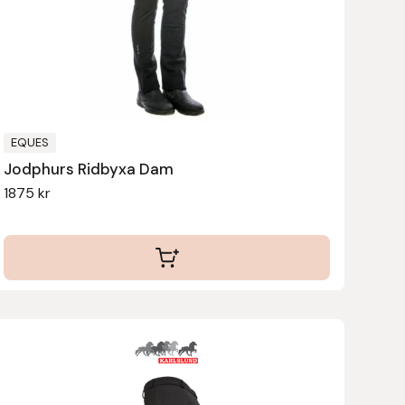
olika
alternativen
kan
väljas
på
produktsidan
EQUES
Jodphurs Ridbyxa Dam
1875
kr
Den
här
produkten