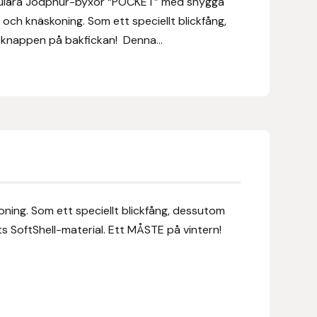
pulära Jodphur-byxor “POCKET” med snygga
 och knäskoning. Som ett speciellt blickfång,
knappen på bakfickan! Denna...
ning. Som ett speciellt blickfång, dessutom
ts SoftShell-material. Ett MÅSTE på vintern!