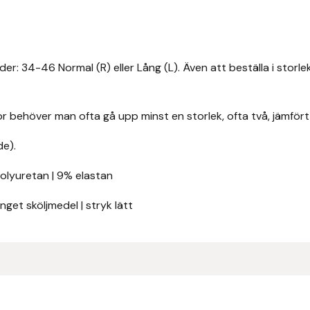
er: 34-46 Normal (R) eller Lång (L). Även att beställa i storl
xor behöver man ofta gå upp minst en storlek, ofta två, jämfö
de).
polyuretan | 9% elastan
inget sköljmedel | stryk lätt