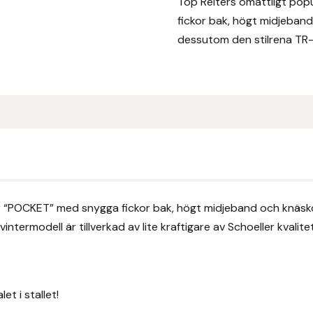
Top Reiters omåttligt po
fickor bak, högt midjeband
dessutom den stilrena TR-
or “POCKET”
med snygga fickor bak, högt midjeband och knäsko
termodell är tillverkad av lite kraftigare av Schoeller kvalite
et i stallet!