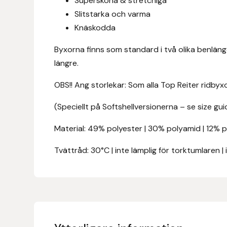
Supersköna & stretchiga
Eldorado
Slitstarka och varma
Knäskodda
Epona bokförlag
Byxorna finns som standard i två olika benlängd
Equality Line
längre.
EQUES
OBS!! Ang storlekar: Som alla Top Reiter ridby
(Speciellt på Softshellversionerna – se size gui
EQUES | KINGSLAND
Material: 49% polyester | 30% polyamid | 12% 
Equipage
Tvättråd: 30°C | inte lämplig för torktumlaren | 
Eric LeTixerant
Eskadron
Eyjólfur Ísólfsson