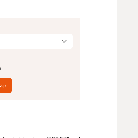
d
Köp