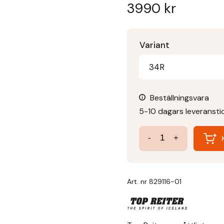
3990
kr
Variant
34R
Beställningsvara
5-10 dagars leveransti
Ridbyxa
-
+
Pocket
Softshell
Dam
Art. nr
829116-01
mängd