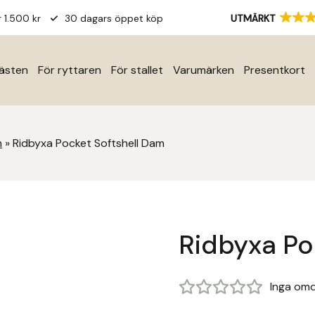
r 1.500 kr
30 dagars öppet köp
UTMÄRKT
hästen
För ryttaren
För stallet
Varumärken
Presentkort
m
»
Ridbyxa Pocket Softshell Dam
Ridbyxa Po
Inga om