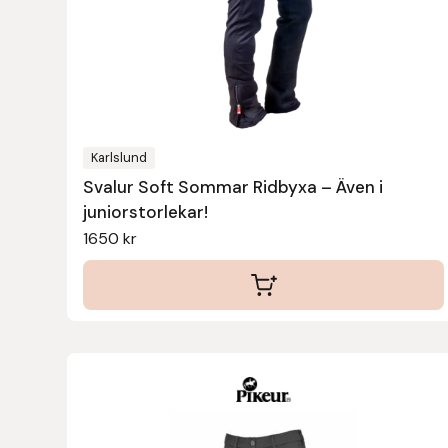
olika
alternativen
Leovet
kan
Lippo
väljas
på
Lysi Ehf
produktsidan
Karlslund
Svalur Soft Sommar Ridbyxa – Även i
Metalab
juniorstorlekar!
1650
kr
Mias Ridsport
Mountain Horse
Muck Boot Company
Den
Mustad
här
produkten