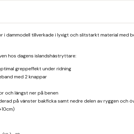
i dammodell tillverkade i lyxigt och slitstarkt material med 
oven hos dagens islandshästryttare:
 optimal greppeffekt under ridning
jeband med 2 knappar
kor och längst ner på benen
oderad på vänster bakficka samt nedre delen av ryggen och 
(+10cm)