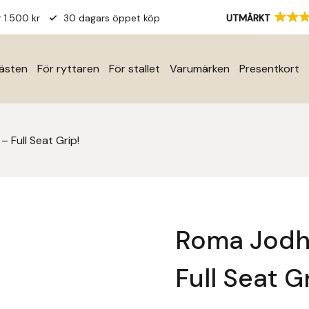
r 1.500 kr
30 dagars öppet köp
UTMÄRKT
hästen
För ryttaren
För stallet
Varumärken
Presentkort
 Full Seat Grip!
Roma Jodh
Full Seat G