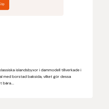
Köp
ssiska islandsbyxor i dammodell tillverkade i
ial med borstad baksida, vilket gör dessa
bära....