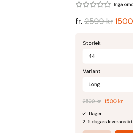
Inga om
fr.
2599
kr
150
Storlek
44
Variant
Long
Det
Det
2599
kr
1500
kr
ursprunglig
nuv
I lager
priset
pris
2-5 dagars leveranstid
var:
är:
2599 kr.
1500