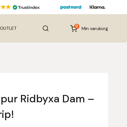
0
OUTLET
Min varukorg
pur Ridbyxa Dam –
rip!