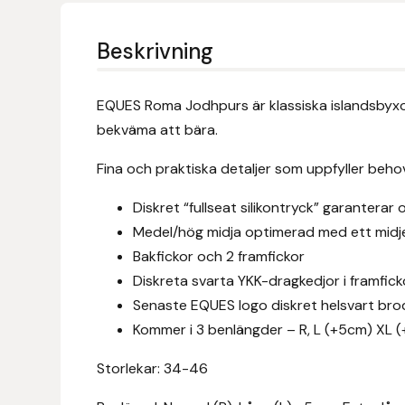
Eldorado
Beskrivning
Epona bokförlag
Equality Line
EQUES Roma Jodhpurs är klassiska islandsbyxor 
bekväma att bära.
EQUES
Fina och praktiska detaljer som uppfyller beh
EQUES | KINGSLAND
Diskret “fullseat silikontryck” garanterar
Medel/hög midja optimerad med ett mid
Equipage
Bakfickor och 2 framfickor
Diskreta svarta YKK-dragkedjor i framfic
Eric LeTixerant
Senaste EQUES logo diskret helsvart br
Eskadron
Kommer i 3 benlängder – R, L (+5cm) XL 
Storlekar: 34-46
Eyjólfur Ísólfsson