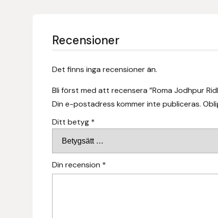
Hansbo Sport
Recensioner
Heller
Hesta Gallery
Det finns inga recensioner än.
Horse Guard
Bli först med att recensera ”Roma Jodhpur Rid
Din e-postadress kommer inte publiceras.
Obli
HRÍMNIR
Ditt betyg
*
Iceland Pet
IceTack
Din recension
*
IPZV
Islandshästspecialisten