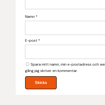
Islensk.is
Namn
*
J&S Saddlery
Källquist Equestrian
E-post
*
Karlslund
Kidka of Iceland
Spara mitt namn, min e-postadress och web
Klisterdekaler.se
gång jag skriver en kommentar.
Knights
Ky Rotary Bit
Lenanders Grafiska