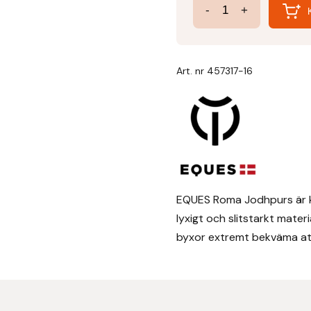
Roma
-
+
Jodhpur
Ridbyxa
Dam
Art. nr
457317-16
–
Full
Seat
Grip!
mängd
EQUES Roma Jodhpurs är kla
lyxigt och slitstarkt mater
byxor extremt bekväma att 