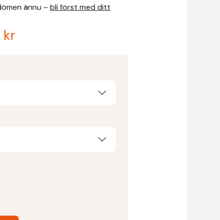
dömen ännu –
bli först med ditt
0
kr
a
arande
et
 kr.