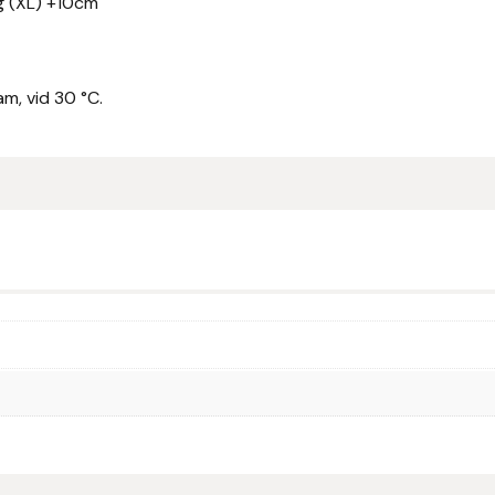
ng (XL) +10cm
m, vid 30 °C.