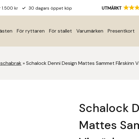
r 1.500 kr
30 dagars öppet köp
UTMÄRKT
hästen
För ryttaren
För stallet
Varumärken
Presentkort
 schabrak
»
Schalock Denni Design Mattes Sammet Fårskinn V
Schalock D
Mattes Sa