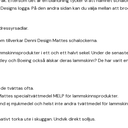
rak. Eftersom det är en blandning tycker vi att namnet schalo
 Designs logga. På den andra sidan kan du välja mellan att br
dressyrsadlar.
m tillverkar Denni Design Mattes schalockerna.
lammskinnsprodukter i ett och ett halvt sekel. Under de senas
ley och Boeing också älskar deras lammskinn? De har varit en a
 de tvättas ofta.
d Mattes specialtvättmedel MELP för lammskinnsprodukter.
änd ej mjukmedel och helst inte andra tvättmedel för lammskin
ativt torka ute i skuggan. Undvik direkt solljus.