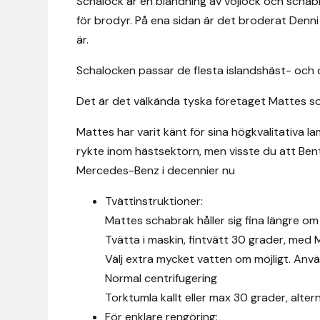
Schalock är en blandning av vojlock och schab
Eldorado
för brodyr. På ena sidan är det broderat Denni
är.
Epona bokförlag
Schalocken passar de flesta islandshäst- och 
Equality Line
Det är det välkända tyska företaget Mattes so
EQUES
Mattes har varit känt för sina högkvalitativa 
EQUES | KINGSLAND
rykte inom hästsektorn, men visste du att Bent
Mercedes-Benz i decennier nu
Equipage
Tvättinstruktioner:
Mattes schabrak håller sig fina längre om
Eric LeTixerant
Tvätta i maskin, fintvätt 30 grader, me
Välj extra mycket vatten om möjligt. Anv
Eskadron
Normal centrifugering
Eyjólfur Ísólfsson
Torktumla kallt eller max 30 grader, altern
För enklare rengöring: