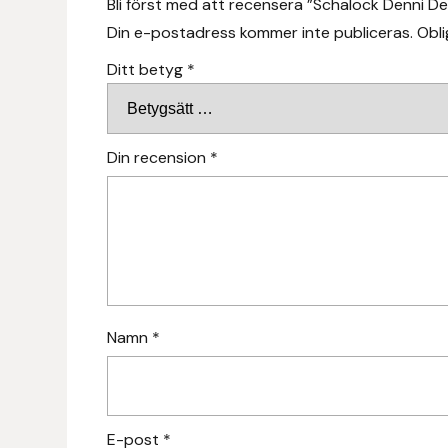
Bli först med att recensera ”Schalock Denni D
Hansbo Sport
Din e-postadress kommer inte publiceras.
Obli
Ditt betyg
*
Heller
Hesta Gallery
Din recension
*
Horse Guard
HRÍMNIR
Iceland Pet
IceTack
Namn
*
IPZV
Islandshästspecialisten
E-post
*