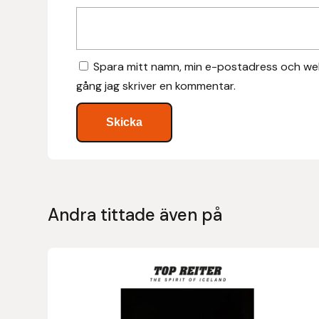
Islensk.is
J&S Saddlery
Spara mitt namn, min e-postadress och web
gång jag skriver en kommentar.
Källquist Equestrian
Karlslund
Kidka of Iceland
Klisterdekaler.se
Andra tittade även på
Knights
Den
Ky Rotary Bit
här
produkten
Lenanders Grafiska