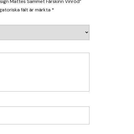
esign Mattes Sammet Fårskinn Vinröd”
gatoriska fält är märkta
*