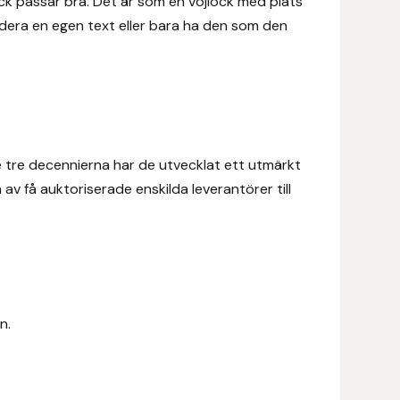
ck passar bra. Det är som en vojlock med plats
odera en egen text eller bara ha den som den
te tre decennierna har de utvecklat ett utmärkt
v få auktoriserade enskilda leverantörer till
n.