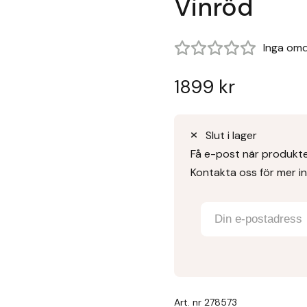
Vinröd
Inga om
1899
kr
Slut i lager
Få e-post när produkten
Kontakta oss för mer i
Art. nr
278573