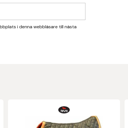
bplats i denna webbläsare till nästa
Den
här
produkten