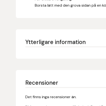
Fager
Borsta lätt med den grova sidan på en kök
Fákur Rideudstyr
Fleck
Freyja
Ytterligare information
Furminator
G Boots
Globus Sport
Recensioner
Góa
Det finns inga recensioner än.
Gysinge