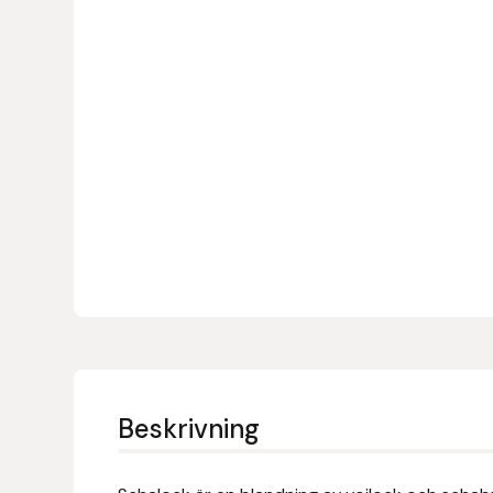
Denni Design
Denni Design / Bomber Bits
Draupnir
Dy’on
E.A. Mattes
Eclipse Biofarmab
Ekholm Nordic
Beskrivning
Ekol