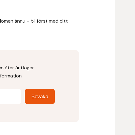
dömen ännu –
bli först med ditt
 åter är i lager
nformation