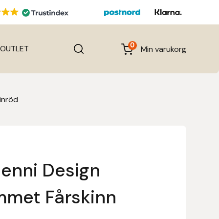
0
OUTLET
Min varukorg
inröd
enni Design
mmet Fårskinn