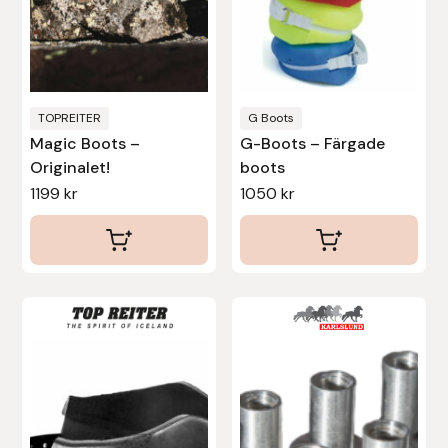
alternativen
alternativen
Protector
kan
kan
väljas
väljas
Redback
på
på
produktsidan
produktsidan
TOPREITER
G Boots
Roeckl
Magic Boots –
G-Boots – Färgade
Originalet!
boots
Safehorse of Sweden
1199
kr
1050
kr
Saltverk
Sigga Ævars
Den
Sivart Bokförlag
här
produkten
Sonnenreiter
har
flera
Star