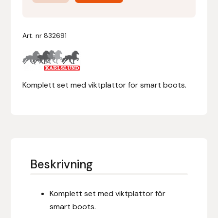
Viktplattor
mängd
Denni Design
Art. nr
832691
Denni Design / Bomber Bits
Draupnir
Komplett set med viktplattor för smart boots.
Dy’on
E.A. Mattes
Eclipse Biofarmab
Beskrivning
Ekholm Nordic
Komplett set med viktplattor för
Ekol
smart boots.