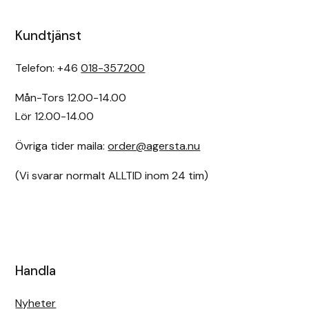
Uhip
Kundtjänst
Uvex
Telefon: +46
018-357200
Mån-Tors 12.00-14.00
Vals
Lör 12.00-14.00
Veredus
Övriga tider maila:
order@agersta.nu
Walsh
(Vi svarar normalt ALLTID inom 24 tim)
Werkman Hoofcare
Willab
Handla
Wintec
Nyheter