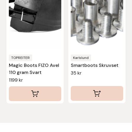
varianter.
De
Stina Helmersson Bokförlag
olika
Suedwind
alternativen
kan
Tear-Aid
väljas
på
Tekna
produktsidan
TOPREITER
Karlslund
Magic Boots FIZO Avel
Smartboots Skruvset
Tidningen Ridsport Island
110 gram Svart
35
kr
1199
kr
TöltSaga
TOPREITER
Trikem
Tunahaken