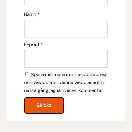
Hansbo Sport
Namn
*
Heller
Hesta Gallery
E-post
*
Horse Guard
HRÍMNIR
Spara mitt namn, min e-postadress
och webbplats i denna webbläsare till
Iceland Pet
nästa gång jag skriver en kommentar.
IceTack
IPZV
Islandshästspecialisten