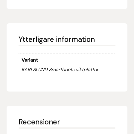
Eldorado
Epona bokförlag
Equality Line
Ytterligare information
EQUES
Variant
EQUES | KINGSLAND
KARLSLUND Smartboots viktplattor
Equipage
Eric LeTixerant
Eskadron
Recensioner
Eyjólfur Ísólfsson