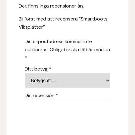
Fager
Det finns inga recensioner än.
Bli först med att recensera ”Smartboots
Fákur Rideudstyr
Viktplattor”
Fleck
Din e-postadress kommer inte
publiceras.
Obligatoriska fält är märkta
Freyja
*
Furminator
Ditt betyg
*
G Boots
Din recension
*
Globus Sport
Góa
Gysinge