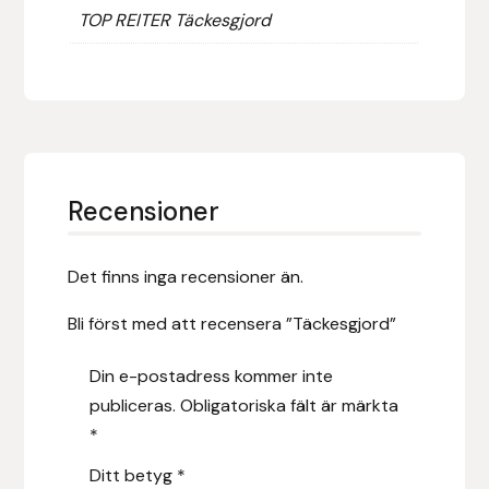
Fager
TOP REITER Täckesgjord
Fákur Rideudstyr
Fleck
Freyja
Recensioner
Furminator
Det finns inga recensioner än.
G Boots
Bli först med att recensera ”Täckesgjord”
Globus Sport
Din e-postadress kommer inte
publiceras.
Obligatoriska fält är märkta
Góa
*
Gysinge
Ditt betyg
*