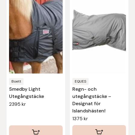
Nammi Godis
har
har
flera
flera
Natur & Kultur bokförlag
varianter.
varianter.
De
De
Nyttorp
olika
olika
alternativen
alternativen
Parisol
kan
kan
väljas
väljas
PAVO
på
på
Pharmakas
produktsidan
produktsidan
Boett
EQUES
Smedby Light
Regn- och
Pikeur
Utegångstäcke
utegångstäcke –
Designat för
2395
kr
Islandshästen!
Prestige
1375
kr
Professional’s Choice