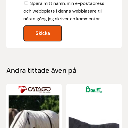
Spara mitt namn, min e-postadress
och webbplats i denna webbläsare till
Islensk.is
nästa gång jag skriver en kommentar.
J&S Saddlery
Källquist Equestrian
Karlslund
Andra tittade även på
Kidka of Iceland
Klisterdekaler.se
Den
Den
här
här
Knights
produkten
produkten
har
har
Ky Rotary Bit
flera
flera
Lenanders Grafiska