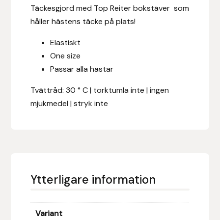
Eldorado
Täckesgjord med Top Reiter bokstäver som
håller hästens täcke på plats!
Epona bokförlag
Elastiskt
Equality Line
One size
Passar alla hästar
EQUES
Tvättråd: 30 ° C | torktumla inte | ingen
mjukmedel | stryk inte
EQUES | KINGSLAND
Equipage
Eric LeTixerant
Ytterligare information
Eskadron
Eyjólfur Ísólfsson
Variant