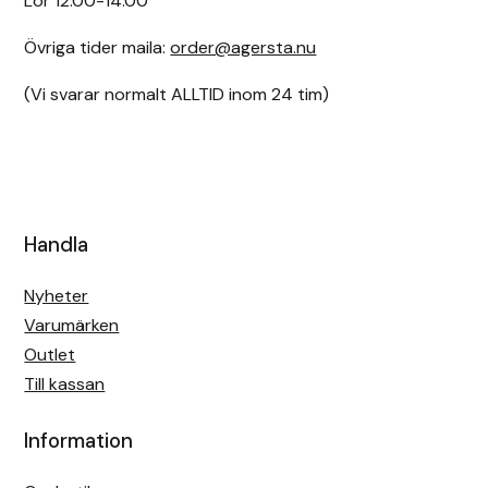
Lör 12.00-14.00
Övriga tider maila:
order@agersta.nu
(Vi svarar normalt ALLTID inom 24 tim)
Handla
Nyheter
Varumärken
Outlet
Till kassan
Information