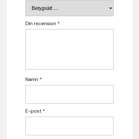
Hansbo Sport
Din recension
*
Heller
Hesta Gallery
Horse Guard
HRÍMNIR
Namn
*
Iceland Pet
IceTack
E-post
*
IPZV
Islandshästspecialisten