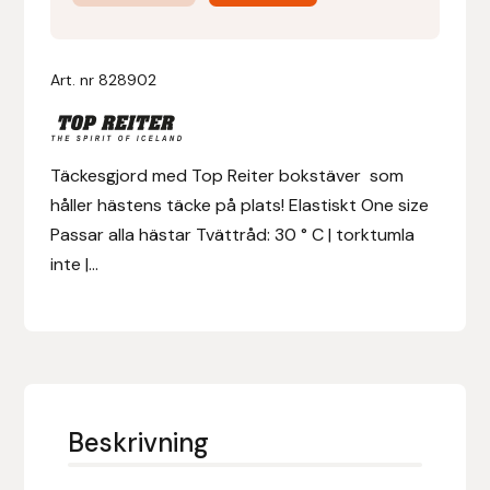
mängd
Denni Design
Art. nr
828902
Denni Design / Bomber Bits
Draupnir
Täckesgjord med Top Reiter bokstäver som
håller hästens täcke på plats! Elastiskt One size
Dy’on
Passar alla hästar Tvättråd: 30 ° C | torktumla
inte |...
E.A. Mattes
Eclipse Biofarmab
Ekholm Nordic
Beskrivning
Ekol