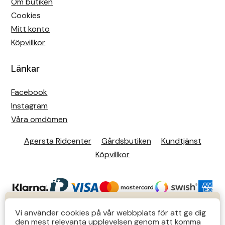
Om butiken
Cookies
Mitt konto
Köpvillkor
Länkar
Facebook
Instagram
Våra omdömen
Agersta Ridcenter
Gårdsbutiken
Kundtjänst
Köpvillkor
KUNDTJÄNST
Vi använder cookies på vår webbplats för att ge dig
den mest relevanta upplevelsen genom att komma