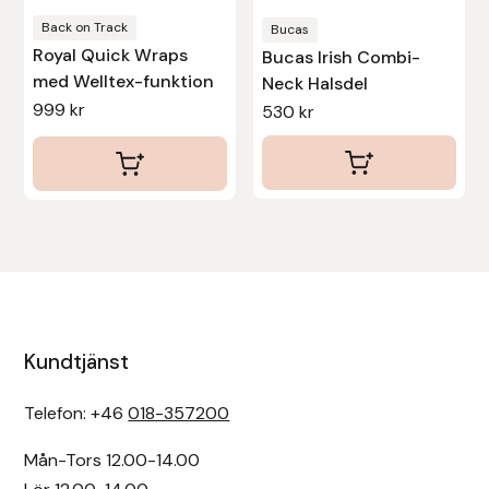
produktsidan
Back on Track
Bucas
Uhip
Royal Quick Wraps
Bucas Irish Combi-
med Welltex-funktion
Neck Halsdel
Uvex
999
kr
530
kr
Vals
Veredus
Walsh
Werkman Hoofcare
Kundtjänst
Willab
Telefon: +46
018-357200
Wintec
Mån-Tors 12.00-14.00